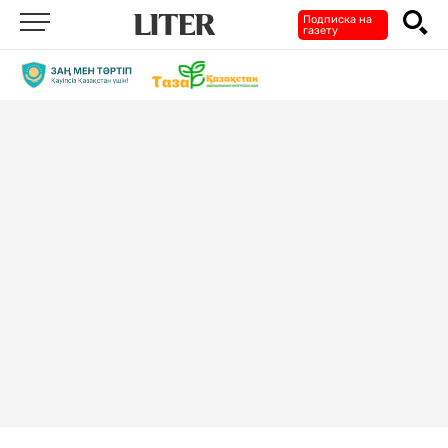
Подписка на
газету