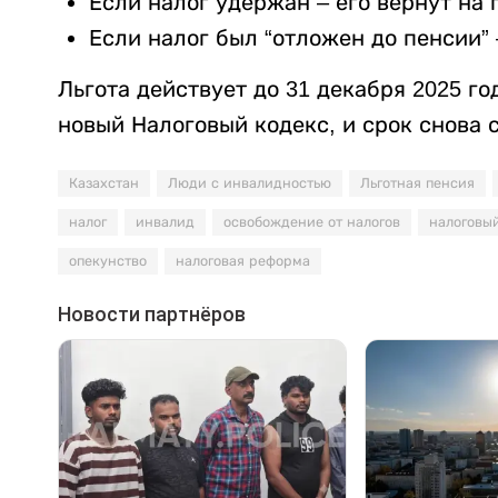
Если налог удержан – его вернут на 
Если налог был “отложен до пенсии” 
Льгота действует до 31 декабря 2025 год
новый Налоговый кодекс, и срок снова с
Казахстан
Люди с инвалидностью
Льготная пенсия
налог
инвалид
освобождение от налогов
налоговы
опекунство
налоговая реформа