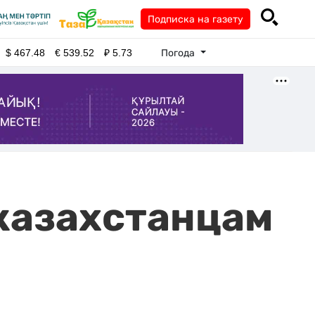
Подписка на газету
Погода
$
467.48
€
539.52
₽
5.73
 казахстанцам