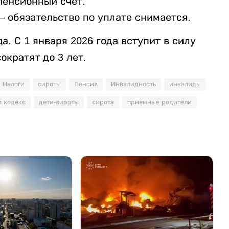
пенсионный счет.
– обязательство по уплате снимается.
а. С 1 января 2026 года вступит в силу
ократят до 3 лет.
Налоги
сироты
Пенсия
Инвалидность
инвалиды
й кодекс
дети-сироты
сирота
приемные родители