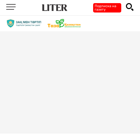
Подписка на
газету