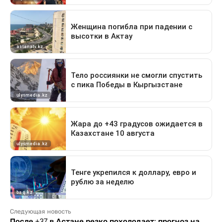
Следующая новость
После +37 в Астане резко похолодает: прогноз на