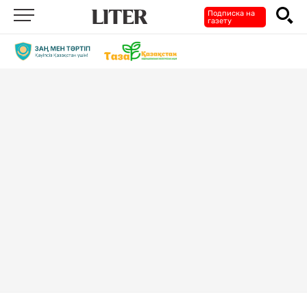
Подписка на
газету