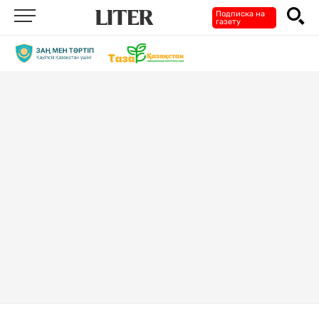
Подписка на
газету