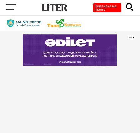
Подписка на
газету