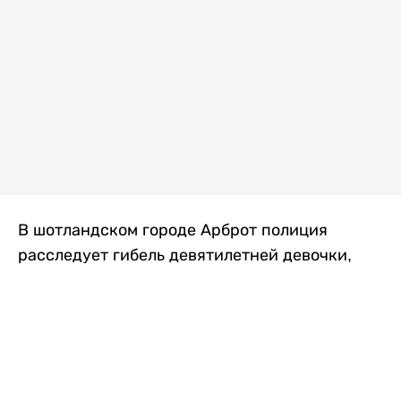
В шотландском городе Арброт полиция
расследует гибель девятилетней девочки,
которую нашли с тяжелыми травмами в
промышленной зоне, где семья разбила
палаточный лагерь. По подозрению в
убийстве ребенка задержан ее 35-летний
отец, передает
Liter.kz
со ссылкой на
The Sun
.