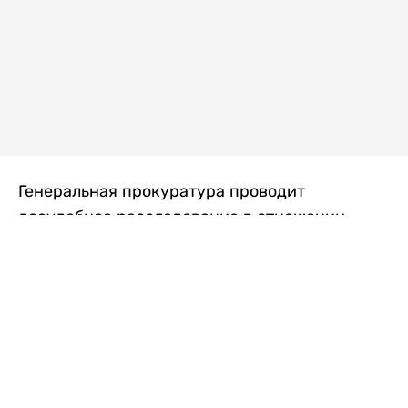
Генеральная прокуратура проводит
досудебное расследование в отношении
преступной группы, длительное время
занимавшейся экономической контрабандой
товаров из Китая в Казахстан, передает
Liter.kz
со ссылкой на Генпрокуратуру РК.
"Следствием установлено, что из 37
компаний, только по двум