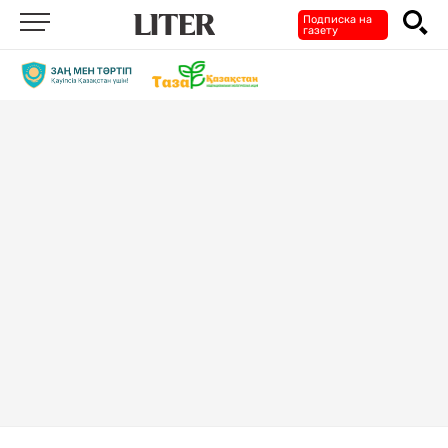
Подписка на
газету