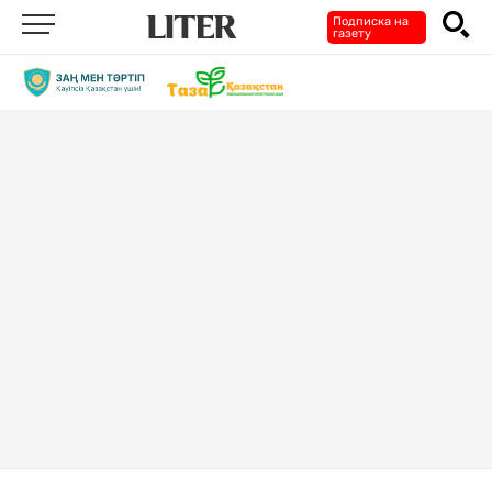
Подписка на
газету