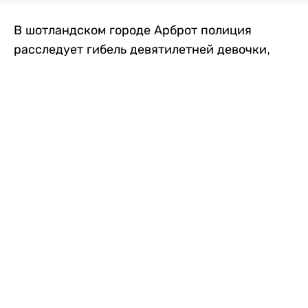
В шотландском городе Арброт полиция
расследует гибель девятилетней девочки,
которую нашли с тяжелыми травмами в
промышленной зоне, где семья разбила
палаточный лагерь. По подозрению в
убийстве ребенка задержан ее 35-летний
отец, передает
Liter.kz
со ссылкой на
The Sun
.
По данным полиции, семья из Западного
Йоркшира приехала в Арброт и разбила
палатку на территории заброшенной
промышленной зоны неподалеку от пляжа.
Вместе с родителями были двое детей.
Местные жители рассказали, что вечером в
воскресенье заметили палатку рядом с