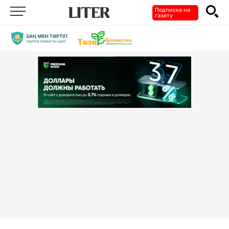
Подписка на
газету