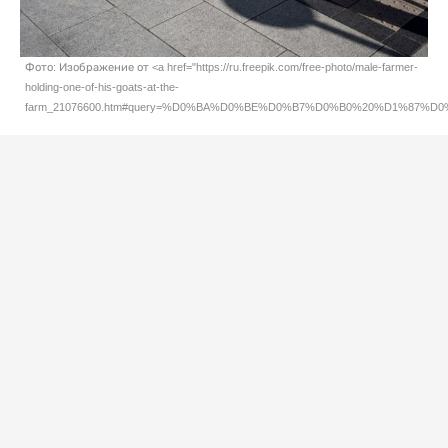
Фото: Изображение от <a href="https://ru.freepik.com/free-photo/male-farmer-
holding-one-of-his-goats-at-the-
farm_21076600.htm#query=%D0%BA%D0%BE%D0%B7%D0%B0%20%D1%87%D0%B5