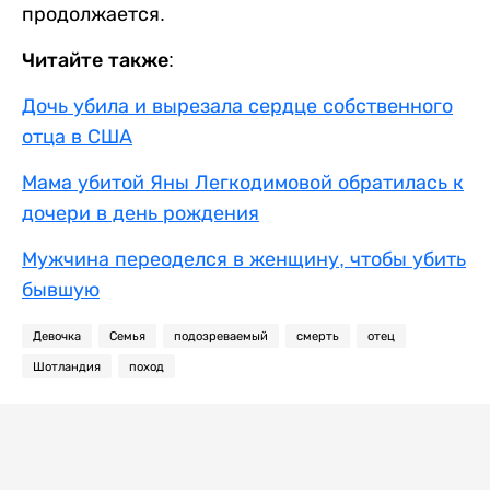
продолжается.
Читайте также:
Дочь убила и вырезала сердце собственного
отца в США
Мама убитой Яны Легкодимовой обратилась к
дочери в день рождения
Мужчина переоделся в женщину, чтобы убить
бывшую
Девочка
Семья
подозреваемый
смерть
отец
Шотландия
поход