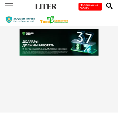
Подписка на
газету