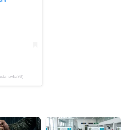
ram
stanovka98)