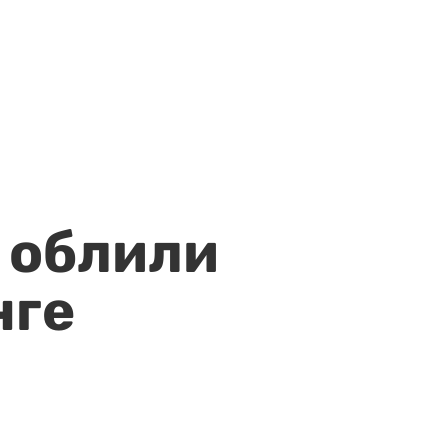
 облили
нге