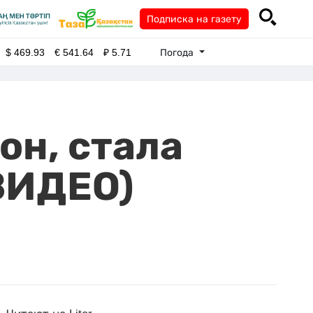
Подписка на газету
Погода
$
469.93
€
541.64
₽
5.71
он, стала
ВИДЕО)