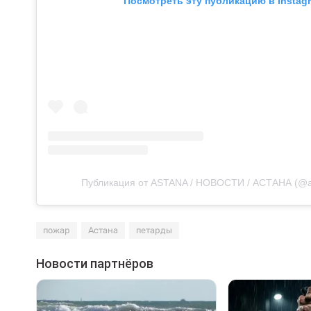
Посмотреть эту публикацию в Instag
Публикация от ASTANA / НОВОСТИ / АСТАНА (@a
пожар
Астана
петарды