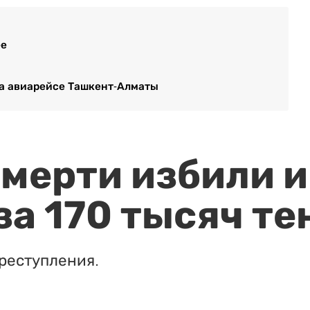
ее
на авиарейсе Ташкент-Алматы
мерти избили и
за 170 тысяч те
реступления.