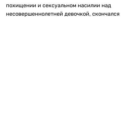
похищении и сексуальном насилии над
несовершеннолетней девочкой, скончался
после того, как разъяренная толпа жестоко
избила его в. Полиция сообщила об аресте
восьми человек, причастных к нападению,
передает
Liter.kz
со ссылкой на
news9live
.
Местные жители рассказали, что
обвиняемый, Мохаммад Эмроз, похитил
школьницу и держал ее взаперти в своем
доме два дня. Семья искала ее повсюду, но не
смогла найти никаких следов. Спустя
несколько дней девочка вернулась домой и
рассказала о случившемся. Она сообщила,
что Эмроз держал ее в плену и угрожал
убить. Услышав это, большая группа