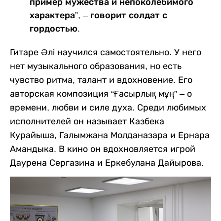
пример мужества и непоколебимого
характера”, – говорит солдат с
гордостью.
Гитаре Әлі научился самостоятельно. У него
нет музыкального образования, но есть
чувство ритма, талант и вдохновение. Его
авторская композиция “Ғасырлық мұң” – о
времени, любви и силе духа. Среди любимых
исполнителей он называет Казбека
Курайыша, Галымжана Молданазара и Ернара
Амандыка. В кино он вдохновляется игрой
Даурена Сергазина и Еркебулана Дайырова.