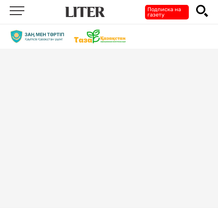
Подписка на
газету