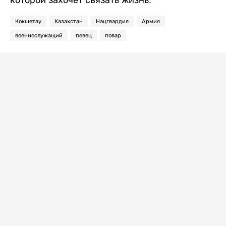
которой захочет связать жизнь.
Кокшетау
Казахстан
Нацгвардия
Армия
военнослужащий
певец
повар