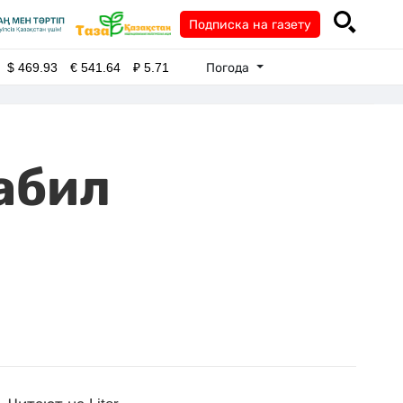
Подписка на газету
Погода
$
469.93
€
541.64
₽
5.71
абил