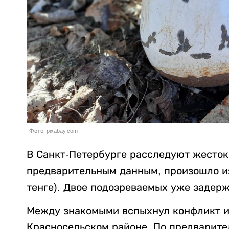
Фото: pixabay.com
В Санкт-Петербурге расследуют жесток
предварительным данным, произошло из-
тенге). Двое подозреваемых уже задер
Между знакомыми вспыхнул конфликт из
Красносельском районе. По предварит