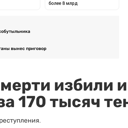
 собутыльника
таны вынес приговор
мерти избили и
за 170 тысяч те
реступления.