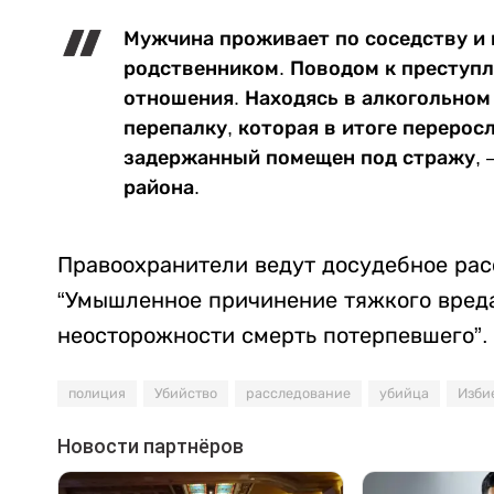
Мужчина проживает по соседству и 
родственником. Поводом к преступ
отношения. Находясь в алкогольном
перепалку, которая в итоге перерос
задержанный помещен под стражу, –
района.
Правоохранители ведут досудебное рас
“Умышленное причинение тяжкого вреда
неосторожности смерть потерпевшего”.
полиция
Убийство
расследование
убийца
Изби