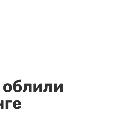
 облили
нге