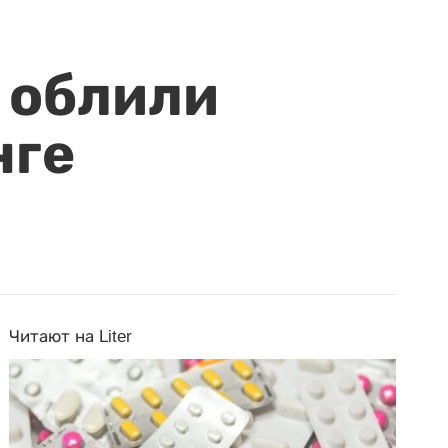
 облили
нге
Читают на Liter