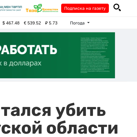
Подписка на газету
Погода
$
467.48
€
539.52
₽
5.73
тался убить
уской области