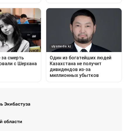
ь Экибастуза
й области