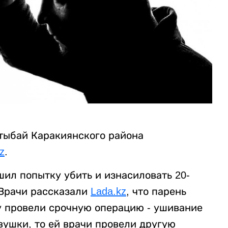
тыбай Каракиянского района
kz
.
ил попытку убить и изнасиловать 20-
 Врачи рассказали
Lada.kz
, что парень
у провели срочную операцию - ушивание
евушки, то ей врачи провели другую