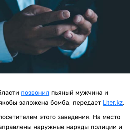
области
позвонил
пьяный мужчина и
 якобы заложена бомба, передает
Liter.kz
.
посетителем этого заведения. На место
аправлены наружные наряды полиции и