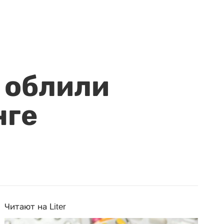
 облили
нге
Читают на Liter