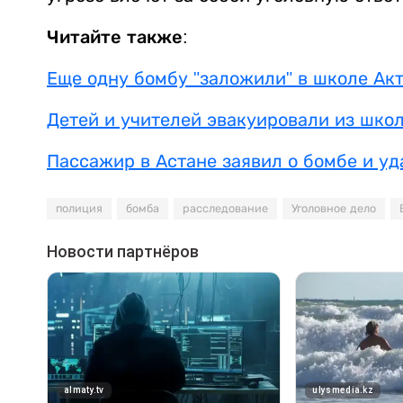
Читайте также:
Еще одну бомбу "заложили" в школе Ак
Детей и учителей эвакуировали из школ
Пассажир в Астане заявил о бомбе и у
полиция
бомба
расследование
Уголовное дело