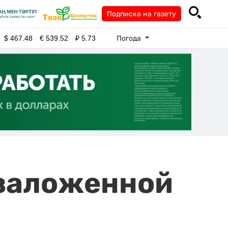
Подписка на газету
Погода
$
467.48
€
539.52
₽
5.73
 заложенной