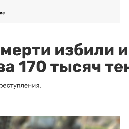
ке
мерти избили и
за 170 тысяч те
реступления.