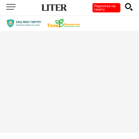
Подписка на
газету