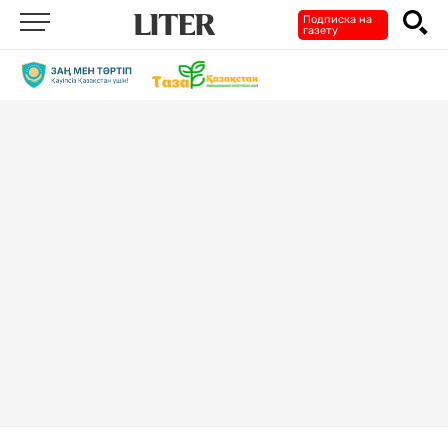
Подписка на
газету