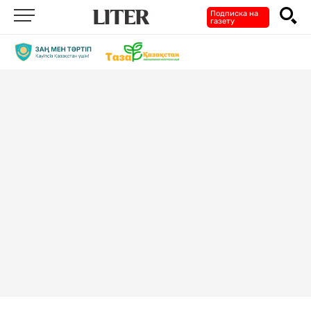
Подписка на
газету