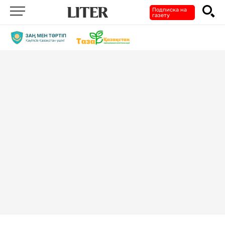
Подписка на
газету