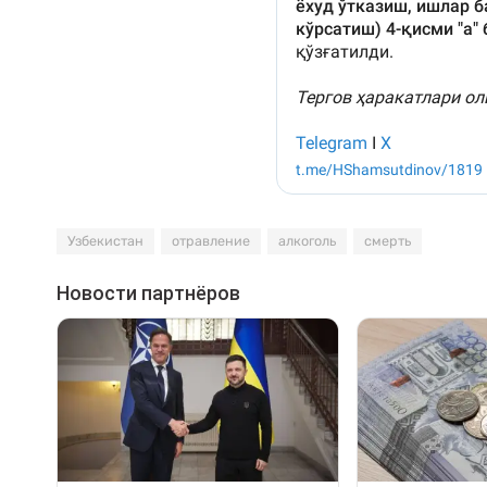
Узбекистан
отравление
алкоголь
смерть