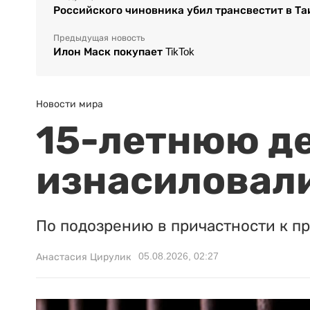
Российского чиновника убил трансвестит в Т
Предыдущая новость
Илон Маск покупает TikTok
Новости мира
15-летнюю д
изнасиловали
По подозрению в причастности к п
05.08.2026, 02:27
Анастасия Цирулик