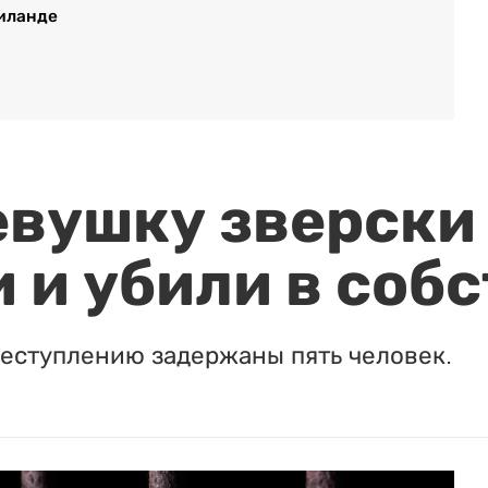
аиланде
евушку зверски
 и убили в соб
реступлению задержаны пять человек.