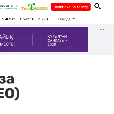
Подписка на газету
Погода
$
469.85
€
542.16
₽
5.78
за
ЕО)