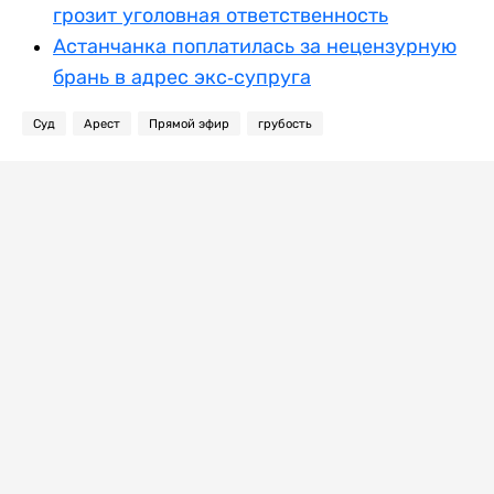
грозит уголовная ответственность
Астанчанка поплатилась за нецензурную
брань в адрес экс-супруга
Суд
Арест
Прямой эфир
грубость