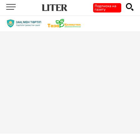
Подписка на
газету