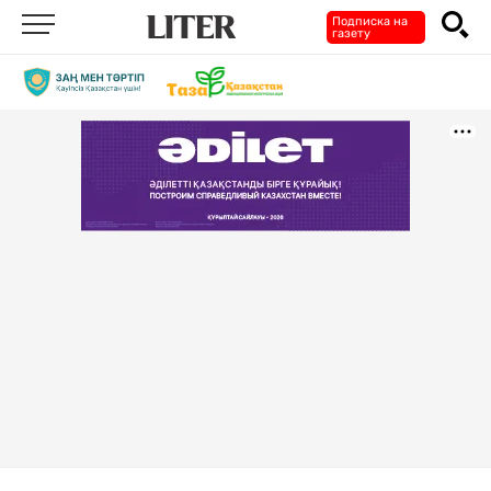
Подписка на
газету