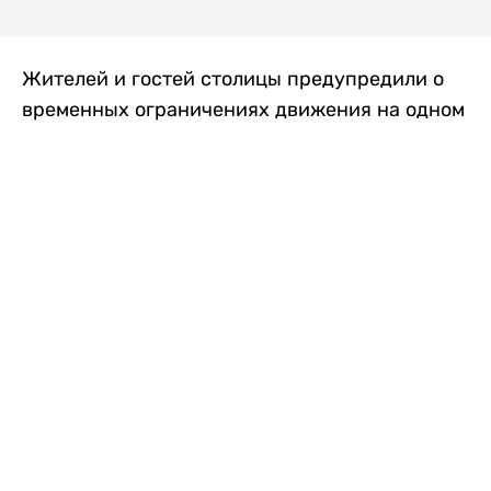
Жителей и гостей столицы предупредили о
временных ограничениях движения на одном
из самых загруженных проспектов города.
Причиной станут дорожные работы, которые
продлятся два дня, передает
Liter.kz
.
По информации городских служб, с 7 по 8
августа на проспекте Кабанбай батыра
пройдет ремонт дорожного покрытия. В связи
с этим движение будет частично ограничено
на участке от улицы Калкаман до улицы
Сарайшык. Полностью перекрывать дорогу не
планируется. На время ремонта движение
транспорта организуют по одной стороне