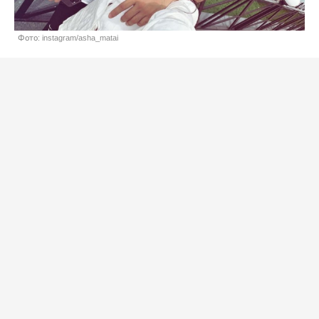
Фото: instagram/asha_matai