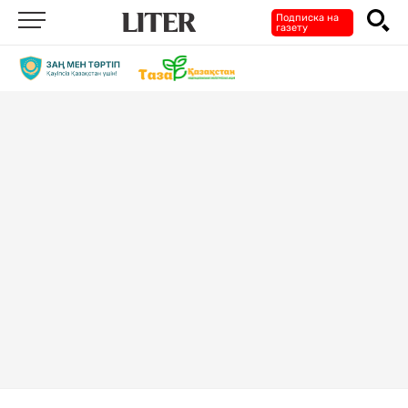
Подписка на
газету