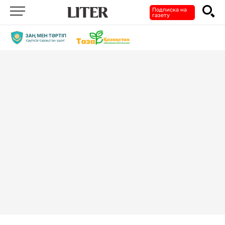
Подписка на
газету