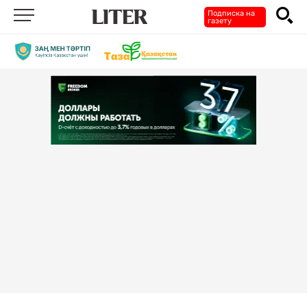
Подписка на
газету