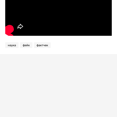
наука
фейк
фактчек