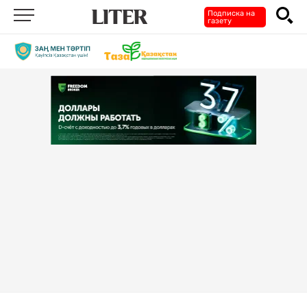
Подписка на
газету