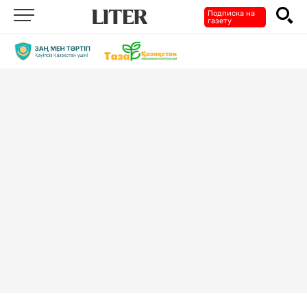
Подписка на
газету