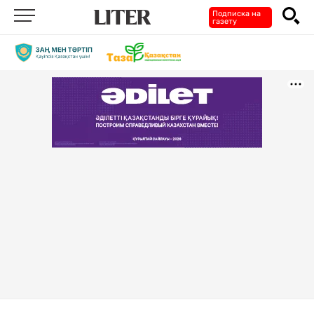
Подписка на
газету