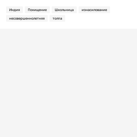
Индия
Похищение
Школьница
изнасилование
несовершеннолетняя
толпа