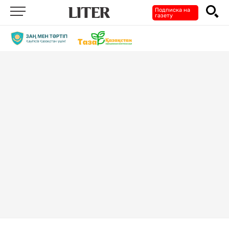
Подписка на
газету