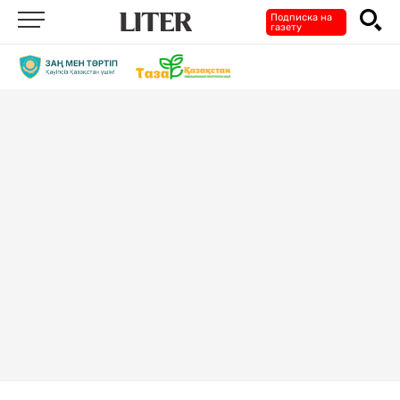
Подписка на
газету