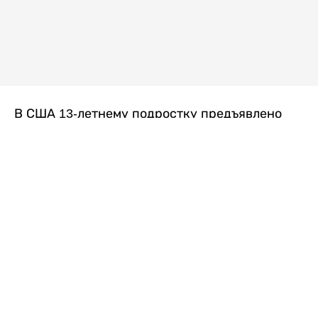
В США 13-летнему подростку предъявлено
обвинение в убийстве второй степени после
гибели его 14-летней сводной сестры. По
версии следствия, трагедия произошла
вскоре после ссоры между детьми, передает
Liter.kz
со ссылкой на
kmph.com
.
Как сообщили в полиции, девочка получила
огнестрельное ранение в голову. Она
скончалась от полученных травм.
Во время происшествия в доме находились