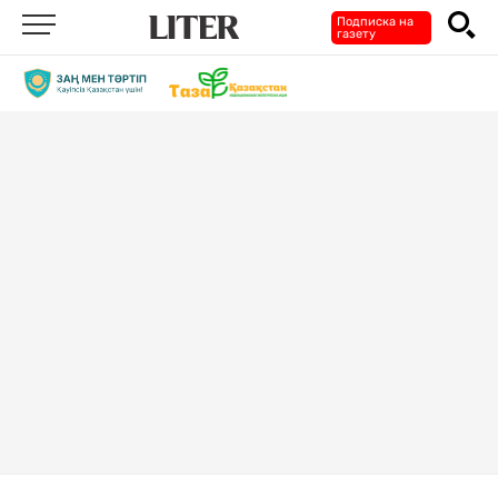
Подписка на
газету