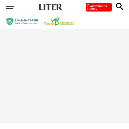
Подписка на
газету