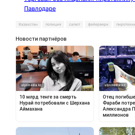
Павлодаре
Казахстан
полиция
салют
фейерверк
пиротехн