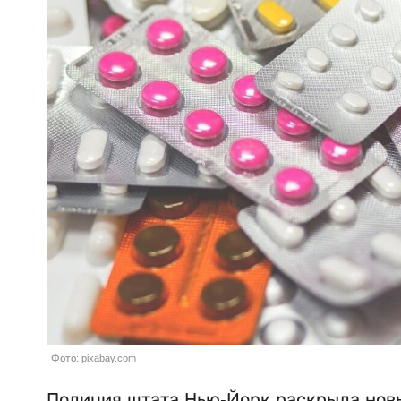
Фото: pixabay.com
Полиция штата Нью-Йорк раскрыла новы