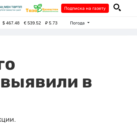
Подписка на газету
Погода
$
467.48
€
539.52
₽
5.73
го
 выявили в
кции.