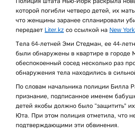
Полиция штата Нью-Йорк раскрыла новы
которой погибли четверо детей, их мат
что женщины заранее спланировали убий
передает
Liter.kz
со ссылкой на
New York
Тела 64-летней Эми Стедман, ее 44-лет
были обнаружены в квартире в городе М
обеспокоенный сосед несколько раз пр
обнаружения тела находились в сильно
По словам начальника полиции Билла Р
признание, подписанное именем бабушки
детей якобы должно было "защитить” их
Юта. При этом полиция отметила, что н
подтверждающими эти обвинения.