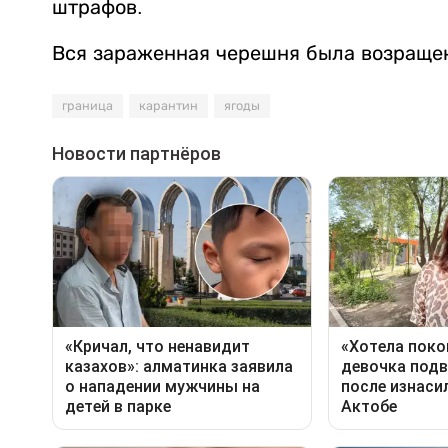
штрафов.
Вся зараженная черешня была возращен
граница
карантин
ягоды