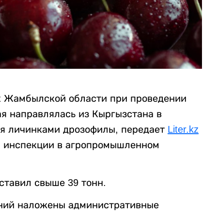
х Жамбылской области при проведении
ая направлялась из Кыргызстана в
ия личинками дрозофилы, передает
Liter.kz
й инспекции в агропромышленном
тавил свыше 39 тонн.
ний наложены административные