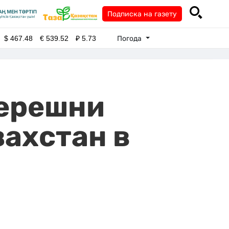
Подписка на газету
Погода
$
467.48
€
539.52
₽
5.73
черешни
захстан в