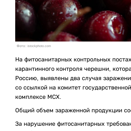
Фото:: istockphoto.com
На фитосанитарных контрольных поста
карантинного контроля черешни, котор
Россию, выявлены два случая заражен
со ссылкой на комитет государственно
комплексе МСХ.
Общий объем зараженной продукции сос
За нарушение фитосанитарных требова