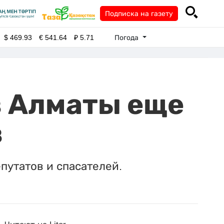
Подписка на газету
Погода
$
469.93
€
541.64
₽
5.71
в Алматы еще
в
епутатов и спасателей.