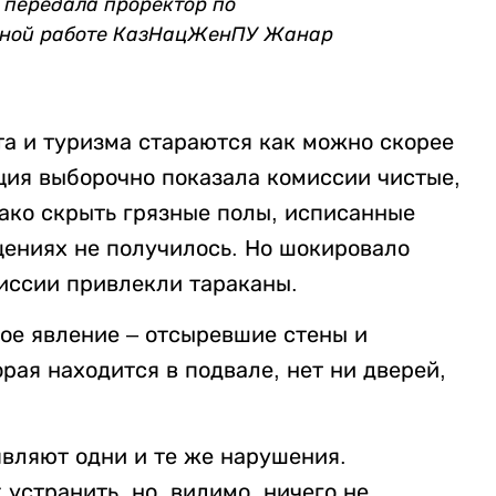
– передала проректор по
льной работе КазНацЖенПУ Жанар
а и туризма стараются как можно скорее
ция выборочно показала комиссии чистые,
ако скрыть грязные полы, исписанные
щениях не получилось. Но шокировало
миссии привлекли тараканы.
ое явление – отсыревшие стены и
рая находится в подвале, нет ни дверей,
являют одни и те же нарушения.
устранить, но, видимо, ничего не