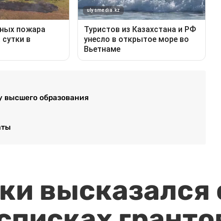
у высшего образования
аты
и высказался о
 списках гранто