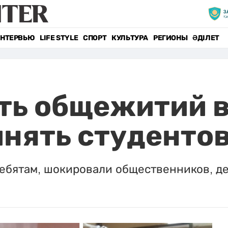
НТЕРВЬЮ
LIFE STYLE
СПОРТ
КУЛЬТУРА
РЕГИОНЫ
ӘДІЛЕТ
ть общежитий 
инять студенто
ребятам, шокировали общественников, д