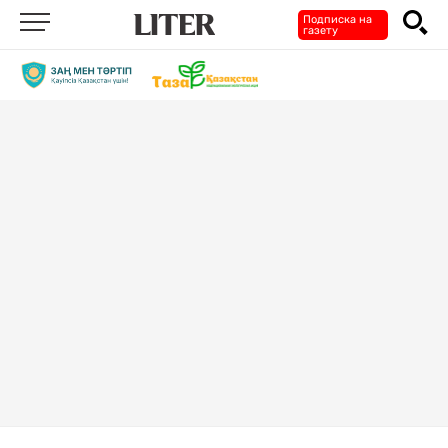
Подписка на
газету