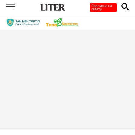
Подписка на
газету