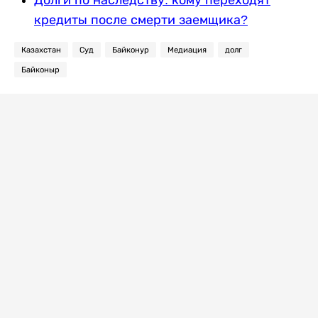
Долги по наследству: кому переходят
кредиты после смерти заемщика?
Казахстан
Суд
Байконур
Медиация
долг
Байконыр