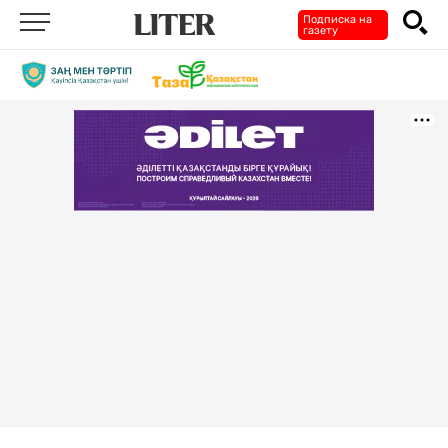
Подписка на
газету