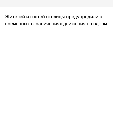
Жителей и гостей столицы предупредили о
временных ограничениях движения на одном
из самых загруженных проспектов города.
Причиной станут дорожные работы, которые
продлятся два дня, передает
Liter.kz
.
По информации городских служб, с 7 по 8
августа на проспекте Кабанбай батыра
пройдет ремонт дорожного покрытия. В связи
с этим движение будет частично ограничено
на участке от улицы Калкаман до улицы
Сарайшык. Полностью перекрывать дорогу не
планируется. На время ремонта движение
транспорта организуют по одной стороне
проезжей части в обоих направлениях, что