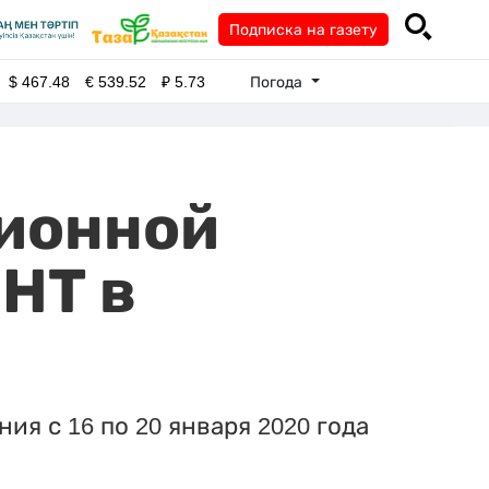
Подписка на газету
Погода
$
467.48
€
539.52
₽
5.73
ионной
НТ в
я с 16 по 20 января 2020 года