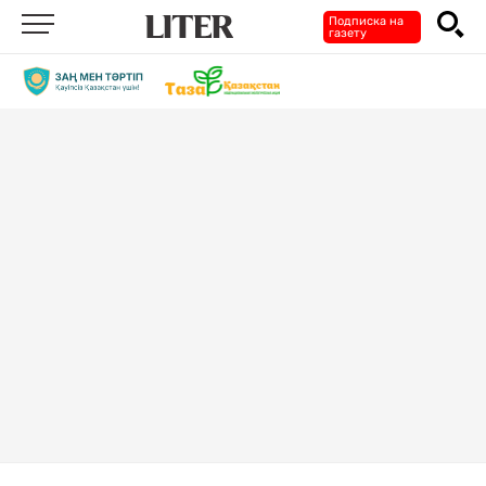
Подписка на
газету