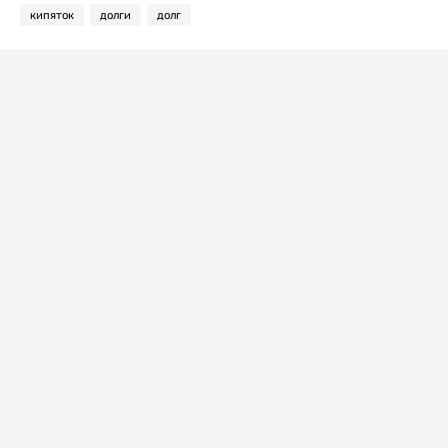
кипяток
долги
долг