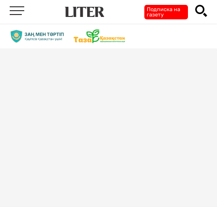
Подписка на
газету