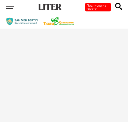
Подписка на
газету