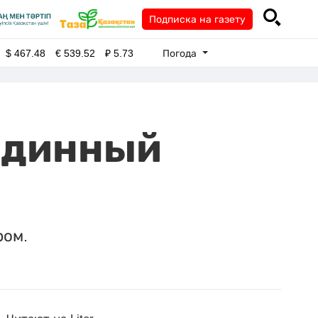
Подписка на газету
Погода
$
467.48
€
539.52
₽
5.73
единный
ром.