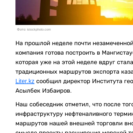
Фото: istockphoto.com
На прошлой неделе почти незамеченной 
компания готова построить в Мангистау
которая уже на этой неделе вдруг стал
традиционных маршрутов экспорта каза
Liter.kz
сообщил директор Института гео
Асылбек Избаиров.
Наш собеседник отметил, что после тог
инфраструктуру нефтеналивного термин
маршрутов нашей внешней торговли вно
смысле проекты расширения морской то