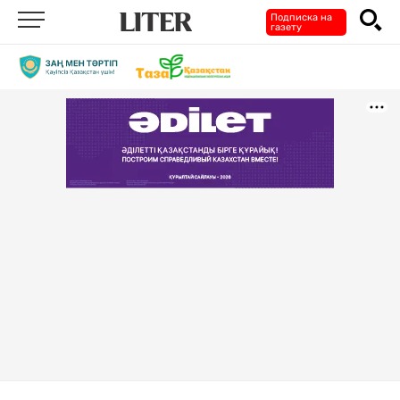
Подписка на
газету