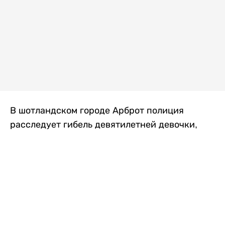
В шотландском городе Арброт полиция
расследует гибель девятилетней девочки,
которую нашли с тяжелыми травмами в
промышленной зоне, где семья разбила
палаточный лагерь. По подозрению в
убийстве ребенка задержан ее 35-летний
отец, передает
Liter.kz
со ссылкой на
The Sun
.
По данным полиции, семья из Западного