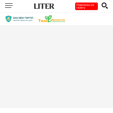
Подписка на
газету