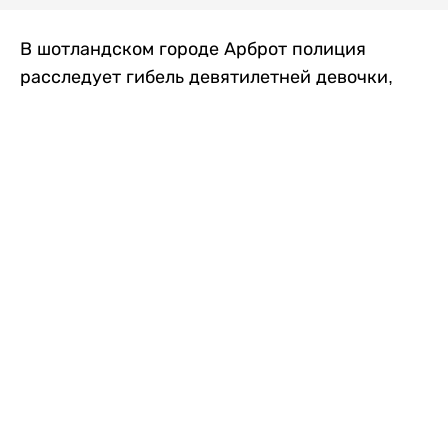
В шотландском городе Арброт полиция
расследует гибель девятилетней девочки,
которую нашли с тяжелыми травмами в
промышленной зоне, где семья разбила
палаточный лагерь. По подозрению в
убийстве ребенка задержан ее 35-летний
отец, передает
Liter.kz
со ссылкой на
The Sun
.
По данным полиции, семья из Западного
Йоркшира приехала в Арброт и разбила
палатку на территории заброшенной
промышленной зоны неподалеку от пляжа.
Вместе с родителями были двое детей.
Местные жители рассказали, что вечером в
воскресенье заметили палатку рядом с