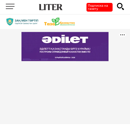
Подписка на
газету