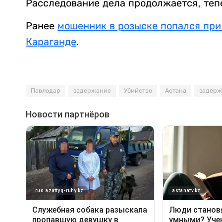
Расследование дела продолжается, те
Ранее
мошенник в розыске попался при
Караганде
.
Павлодар
задержание
Убийство
Астана
задерж