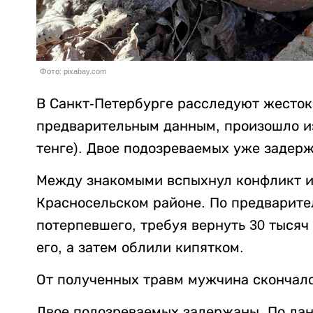
Фото: pixabay.com
В Санкт-Петербурге расследуют жесток
предварительным данным, произошло из-
тенге). Двое подозреваемых уже задер
Между знакомыми вспыхнул конфликт из
Красносельском районе. По предварит
потерпевшего, требуя вернуть 30 тысяч
его, а затем облили кипятком.
От полученных травм мужчина скончалс
Двое подозреваемых задержаны. По данн