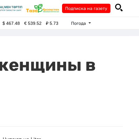
Подписка на газету
Погода
$
467.48
€
539.52
₽
5.73
 женщины в