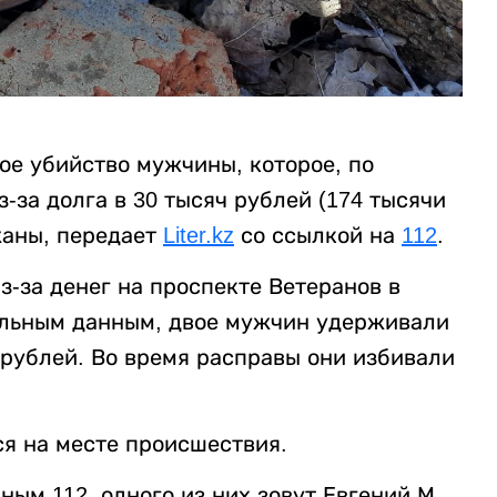
ое убийство мужчины, которое, по
за долга в 30 тысяч рублей (174 тысячи
жаны, передает
Liter.kz
со ссылкой на
112
.
-за денег на проспекте Ветеранов в
ельным данным, двое мужчин удерживали
 рублей. Во время расправы они избивали
я на месте происшествия.
ым 112, одного из них зовут Евгений М.