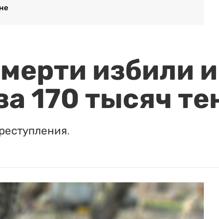
не
мерти избили и
за 170 тысяч те
реступления.