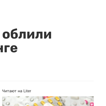
 облили
нге
Читают на Liter