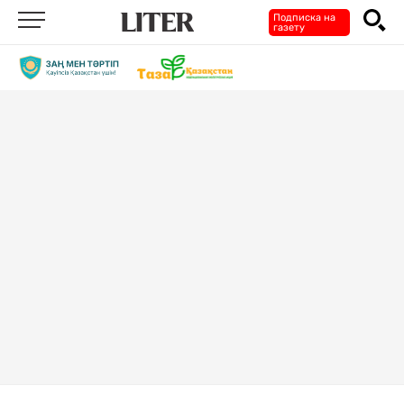
Подписка на
газету