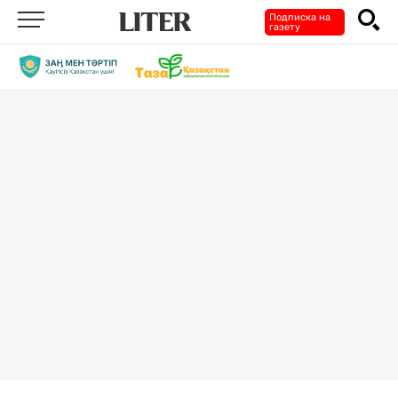
Подписка на
газету