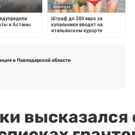
лиция в Павлодарской области
и высказался о
 списках гранто