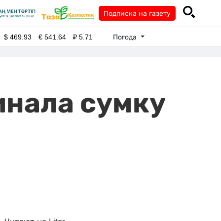
Подписка на газету
Погода
$
469.93
€
541.64
₽
5.71
инала сумку